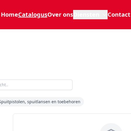
Home
Catalogus
Over ons
Diensten
Contact
Spuitpistolen, spuitlansen en toebehoren