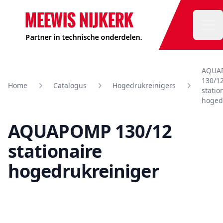
Meewis
Ope
AQUA
130/1
Home
Catalogus
Hogedrukreinigers
statio
hoged
AQUAPOMP 130/12
stationaire
hogedrukreiniger