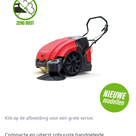
Klik op de afbeelding voor een grote versie.
Omschrijving
Compacte en uiterst robuuste handgeleide