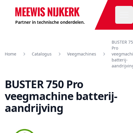
Meewis
Ope
BUSTER 75
Pro
Home
Catalogus
Veegmachines
veegmach
batterij-
aandrijvin
BUSTER 750 Pro
veegmachine batterij-
aandrijving