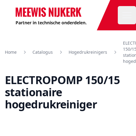
Meewis
Ope
ELEC
150/1
Home
Catalogus
Hogedrukreinigers
statio
hoged
ELECTROPOMP 150/15
stationaire
hogedrukreiniger