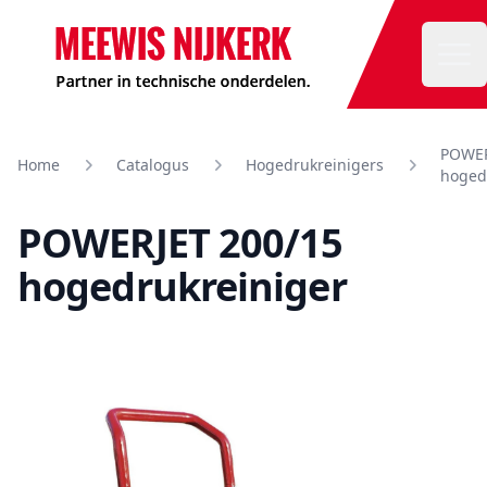
Meewis
Ope
POWER
Home
Catalogus
Hogedrukreinigers
hoged
POWERJET 200/15
hogedrukreiniger