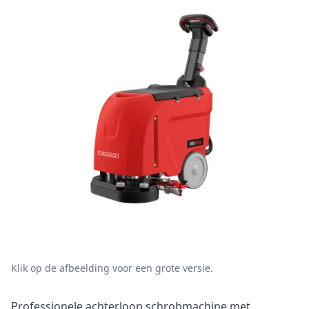
Klik op de afbeelding voor een grote versie.
Omschrijving
Professionele achterloop schrobmachine met