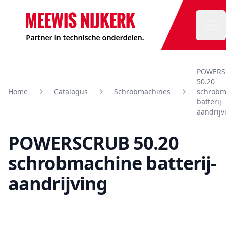
Meewis
Ope
POWERS
50.20
Home
Catalogus
Schrobmachines
schrobm
batterij-
aandrijv
POWERSCRUB 50.20
schrobmachine batterij-
aandrijving